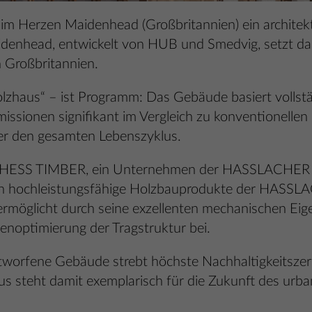
im Herzen Maidenhead (Großbritannien) ein architek
idenhead, entwickelt von HUB und Smedvig, setzt da
 Großbritannien.
zhaus“ – ist Programm: Das Gebäude basiert vollstä
issionen signifikant im Vergleich zu konventionelle
er den gesamten Lebenszyklus.
e HESS TIMBER, ein Unternehmen der HASSLACHER
n hochleistungsfähige Holzbauprodukte der HASSLA
öglicht durch seine exzellenten mechanischen Eig
enoptimierung der Tragstruktur bei.
tworfene Gebäude strebt höchste Nachhaltigkeitsze
s steht damit exemplarisch für die Zukunft des urb