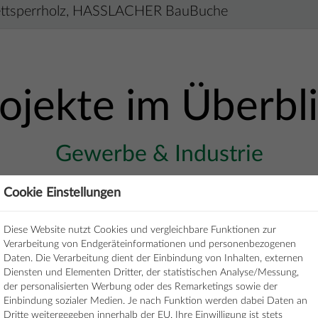
ettsperrholz, HASSLACHER BauBuche
ojekte im Überbl
Gewerbe & Industrie
Cookie Einstellungen
Diese Website nutzt Cookies und vergleichbare Funktionen zur
Verarbeitung von Endgeräteinformationen und personenbezogenen
Daten. Die Verarbeitung dient der Einbindung von Inhalten, externen
Diensten und Elementen Dritter, der statistischen Analyse/Messung,
der personalisierten Werbung oder des Remarketings sowie der
Einbindung sozialer Medien. Je nach Funktion werden dabei Daten an
Dritte weitergegeben innerhalb der EU. Ihre Einwilligung ist stets