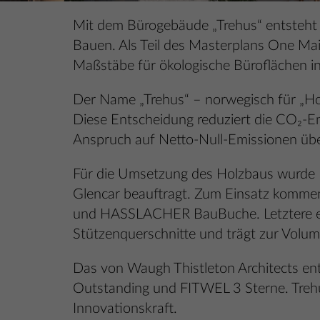
Mit dem Bürogebäude „Trehus“ entsteht 
Bauen. Als Teil des Masterplans One Ma
Maßstäbe für ökologische Büroflächen in
Der Name „Trehus“ – norwegisch für „Hol
Diese Entscheidung reduziert die CO₂-Em
Anspruch auf Netto-Null-Emissionen üb
Für die Umsetzung des Holzbaus wurd
Glencar beauftragt. Zum Einsatz komme
und HASSLACHER BauBuche. Letztere erm
Stützenquerschnitte und trägt zur Volum
Das von Waugh Thistleton Architects en
Outstanding und FITWEL 3 Sterne. Trehu
Innovationskraft.