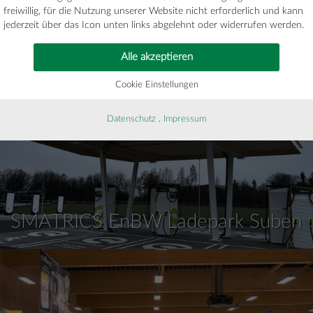
freiwillig, für die Nutzung unserer Website nicht erforderlich und kann
jederzeit über das Icon unten links abgelehnt oder widerrufen werden.
T3 FAT Village
Alle akzeptieren
Cookie Einstellungen
Datenschutz
.
Impressum
SMATRICS EnBW Ladepark Suben