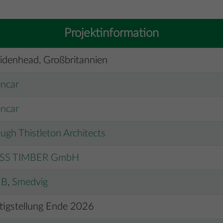
Projektinformation
idenhead, Großbritannien
encar
encar
gh Thistleton Architects
SS TIMBER GmbH
UB
,
Smedvig
tigstellung Ende 2026