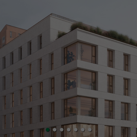
•
•
•
•
•
•
•