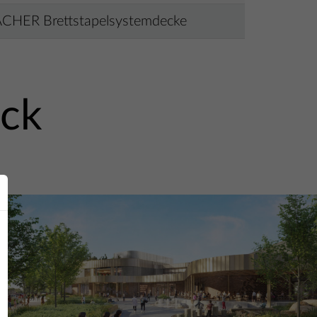
ACHER Brettstapelsystemdecke
ick