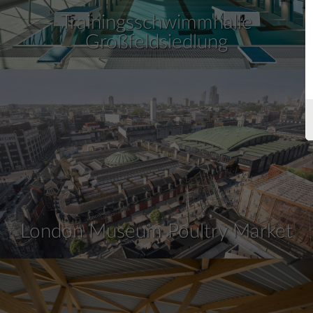
Trainingsschwimmhalle
Großfeldsiedlung
London Museum Poultry Market