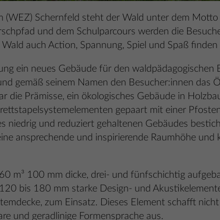
 (WEZ) Schernfeld steht der Wald unter dem Motto 
schpfad und dem Schulparcours werden die Besucher
 Wald auch Action, Spannung, Spiel und Spaß finden 
tung ein neues Gebäude für den waldpädagogischen 
und gemäß seinem Namen den Besucher:innen das Ök
 die Prämisse, ein ökologisches Gebäude in Holzbau
rettstapelsystemelementen gepaart mit einer Pfoste
s niedrig und reduziert gehaltenen Gebäudes bestich
ine ansprechende und inspirierende Raumhöhe und k
0 m³ 100 mm dicke, drei- und fünfschichtig aufgeb
120 bis 180 mm starke Design- und Akustikelemente 
ystemdecke, zum Einsatz. Dieses Element schafft nich
lare und geradlinige Formensprache aus.