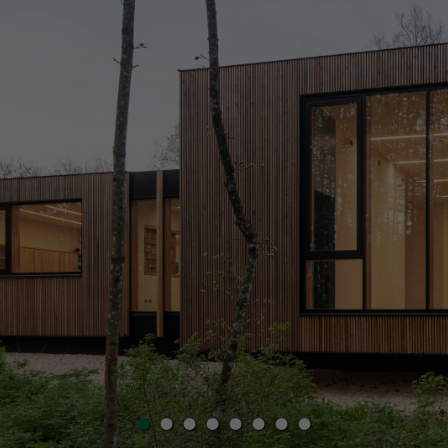
•
•
•
•
•
•
•
•