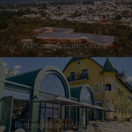
Adelaide Aquatic Centre
Restaurant See-Villa Millstatt