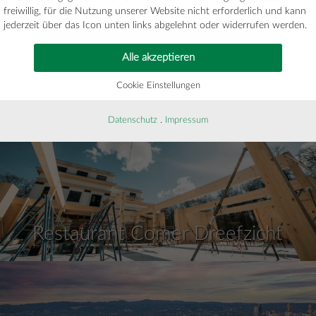
freiwillig, für die Nutzung unserer Website nicht erforderlich und kann
jederzeit über das Icon unten links abgelehnt oder widerrufen werden.
Sporthalle Saint Sauveur
Alle akzeptieren
Cookie Einstellungen
Datenschutz
.
Impressum
Restaurant Comer Dreefzicht