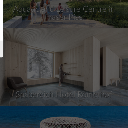
Aquatic and Leisure Centre in
Fraser Rise
Spabereich Hotel Römerhof