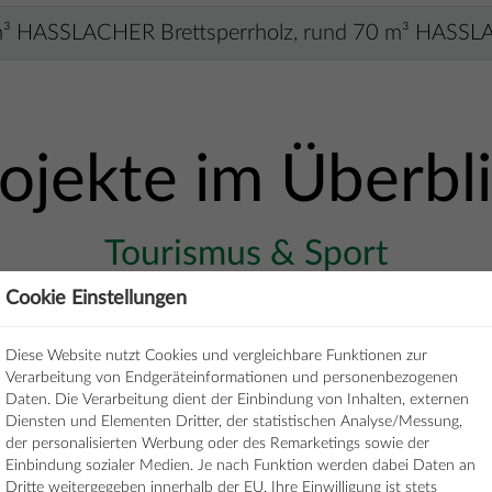
m³ HASSLACHER Brettsperrholz, rund 70 m³ HASSL
ojekte im Überbl
Tourismus & Sport
Cookie Einstellungen
Diese Website nutzt Cookies und vergleichbare Funktionen zur
Verarbeitung von Endgeräteinformationen und personenbezogenen
Daten. Die Verarbeitung dient der Einbindung von Inhalten, externen
Diensten und Elementen Dritter, der statistischen Analyse/Messung,
der personalisierten Werbung oder des Remarketings sowie der
Einbindung sozialer Medien. Je nach Funktion werden dabei Daten an
Dritte weitergegeben innerhalb der EU. Ihre Einwilligung ist stets