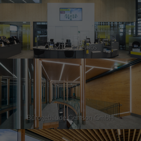
ÖAMTC Scheibbs
Bürogebäude Gemson GmbH