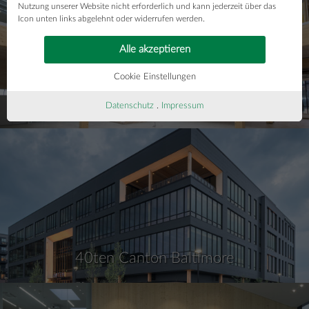
Nutzung unserer Website nicht erforderlich und kann jederzeit über das
Icon unten links abgelehnt oder widerrufen werden.
Alle akzeptieren
Cookie Einstellungen
Cobot & AMR Hub
Datenschutz
.
Impressum
40ten Canton Baltimore