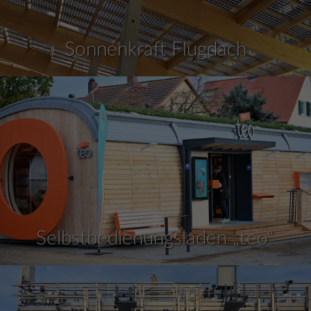
Sonnenkraft Flugdach
Selbstbedienungsladen „teo“