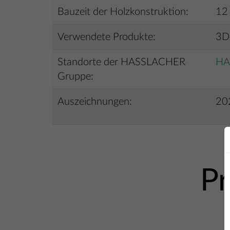
Bauzeit der Holzkonstruktion:
12
Verwendete Produkte:
3D-
Standorte der HASSLACHER
HA
Gruppe:
Auszeichnungen:
20
Pr