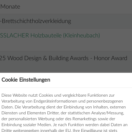
 Monate
Brettschichtholzverkleidung
SSLACHER Holzbauteile (Kleinheubach)
25 Wood Design & Building Awards - Honor Award
Cookie Einstellungen
Diese Website nutzt Cookies und vergleichbare Funktionen zur
ojekte im Überbl
Verarbeitung von Endgeräteinformationen und personenbezogenen
Daten. Die Verarbeitung dient der Einbindung von Inhalten, externen
Diensten und Elementen Dritter, der statistischen Analyse/Messung,
der personalisierten Werbung oder des Remarketings sowie der
Specials
Einbindung sozialer Medien. Je nach Funktion werden dabei Daten an
Dritte weitergegeben innerhalb der EU. Ihre Einwilligung ist stets