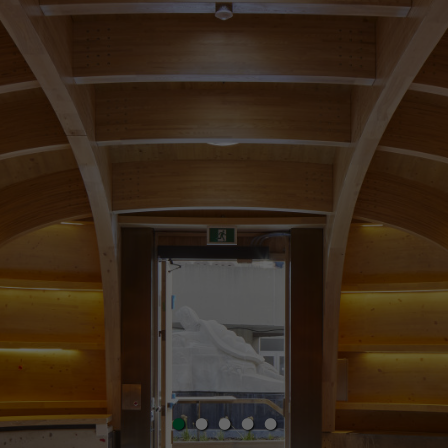
•
•
•
•
•