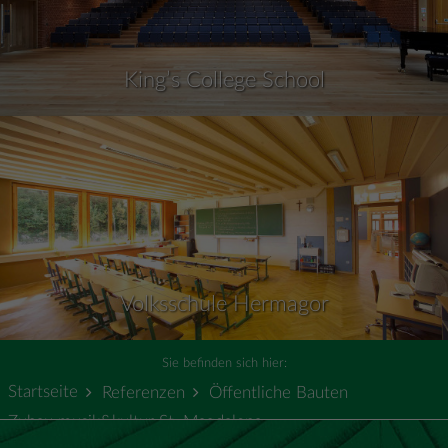
King’s College School
Volksschule Hermagor
Sie befinden sich hier:
Startseite
Referenzen
Öffentliche Bauten
Zubau musik&kultur St. Magdalena