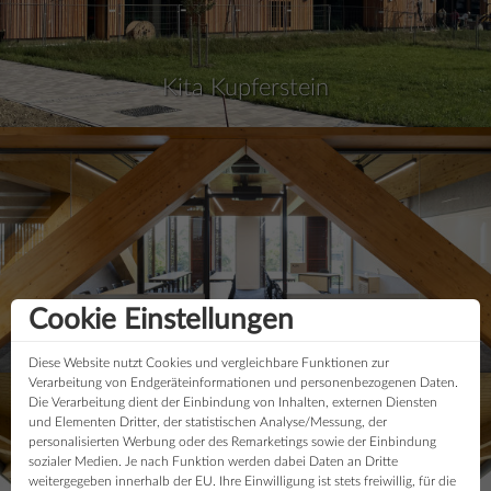
Kita Kupferstein
Cookie Einstellungen
Barker College Maths and Student Hub
Diese Website nutzt Cookies und vergleichbare Funktionen zur
Verarbeitung von Endgeräteinformationen und personenbezogenen Daten.
Die Verarbeitung dient der Einbindung von Inhalten, externen Diensten
und Elementen Dritter, der statistischen Analyse/Messung, der
personalisierten Werbung oder des Remarketings sowie der Einbindung
sozialer Medien. Je nach Funktion werden dabei Daten an Dritte
weitergegeben innerhalb der EU. Ihre Einwilligung ist stets freiwillig, für die