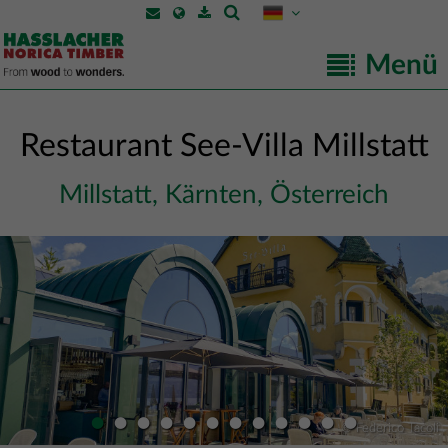
Menü
Restaurant See-Villa Millstatt
Millstatt, Kärnten, Österreich
•
•
•
•
•
•
•
•
•
•
•
•
© Federico Tacoli