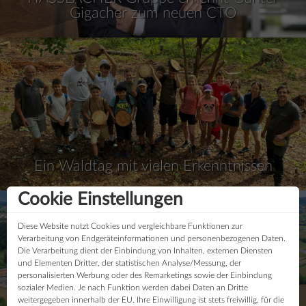
Gigacher zum neuen CTO
Ein Waldtag mit vielen Erkenntnissen
Cookie Einstellungen
Diese Website nutzt Cookies und vergleichbare Funktionen zur
Verarbeitung von Endgeräteinformationen und personenbezogenen Daten.
Die Verarbeitung dient der Einbindung von Inhalten, externen Diensten
und Elementen Dritter, der statistischen Analyse/Messung, der
personalisierten Werbung oder des Remarketings sowie der Einbindung
sozialer Medien. Je nach Funktion werden dabei Daten an Dritte
weitergegeben innerhalb der EU. Ihre Einwilligung ist stets freiwillig, für die
40 Jahre HASSLACHER PREDING