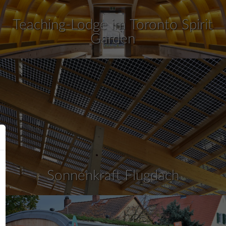
Teaching-Lodge im Toronto Spirit
Garden
Sonnenkraft Flugdach