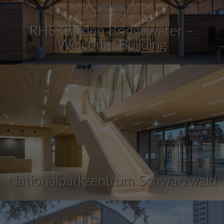
RHS Garden Bridgewater –
Welcome Building
Nationalparkzentrum Schwarzwald