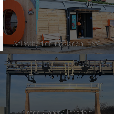
Selbstbedienungsladen „teo“
Green Gantry Teesdorf