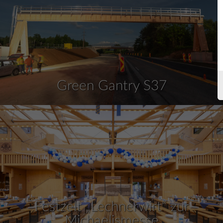
Green Gantry S37
Festzelt „Lechnerwirt“ zur
Michaelismesse