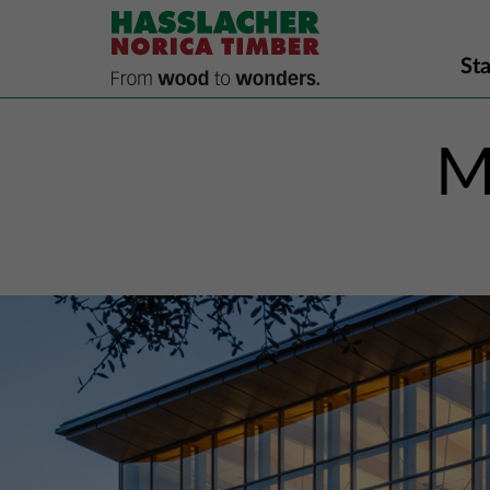
Sta
M