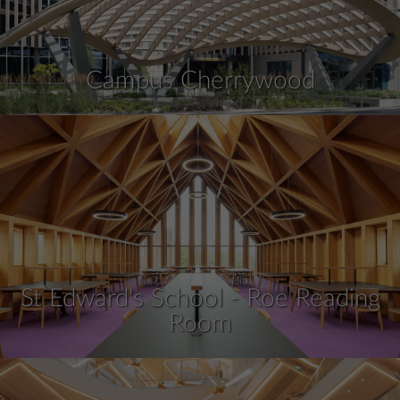
Campus Cherrywood
St Edward's School - Roe Reading
Room