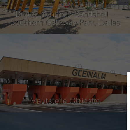
Brettschichtholz-Bandshell –
Southern Gateway Park, Dallas
Mautstelle Gleinalm