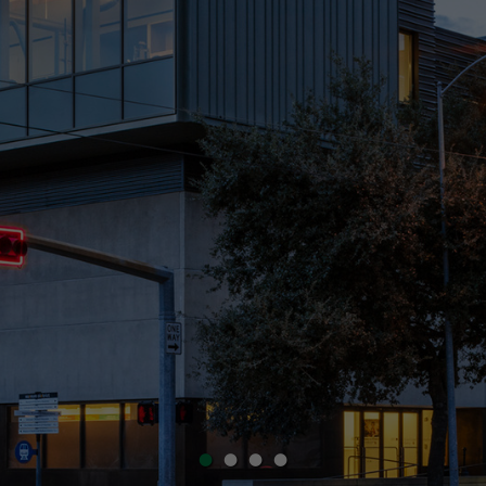
•
•
•
•