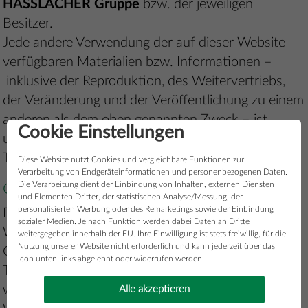
HASSLACHER Gruppe
bzw. der jeweiligen
Besitzer.
Jede andere Verwendung der auf dieser Website
verfügbaren Materialien bzw. Informationen –
inklusive der Reproduktion, des Weitervertriebs,
der Veränderung und der Veröffentlichung zu einem
anderen als dem oben genannten Zweck – ist
Cookie Einstellungen
untersagt, es sei denn, HASSLACHER NORICA
TIMBER hat dem vorher schriftlich zugestimmt.
Diese Website nutzt Cookies und vergleichbare Funktionen zur
Verarbeitung von Endgeräteinformationen und personenbezogenen Daten.
Die Verarbeitung dient der Einbindung von Inhalten, externen Diensten
Google Analytics
und Elementen Dritter, der statistischen Analyse/Messung, der
personalisierten Werbung oder des Remarketings sowie der Einbindung
Diese Website benutzt Google Analytics, einen
sozialer Medien. Je nach Funktion werden dabei Daten an Dritte
Webanalysedienst der Google Inc. („Google“).
weitergegeben innerhalb der EU. Ihre Einwilligung ist stets freiwillig, für die
Nutzung unserer Website nicht erforderlich und kann jederzeit über das
Google Analytics verwendet sog. „Cookies“,
Icon unten links abgelehnt oder widerrufen werden.
Textdateien, die auf Ihrem Computer gespeichert
werden und die eine Analyse der Benutzung der
Alle akzeptieren