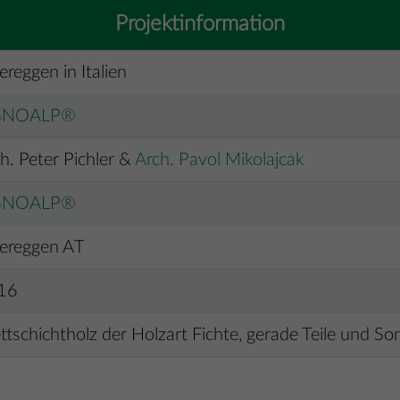
Projektinformation
reggen in Italien
GNOALP®
h. Peter Pichler &
Arch. Pavol Mikolajcak
GNOALP®
ereggen AT
16
ttschichtholz der Holzart Fichte, gerade Teile und So