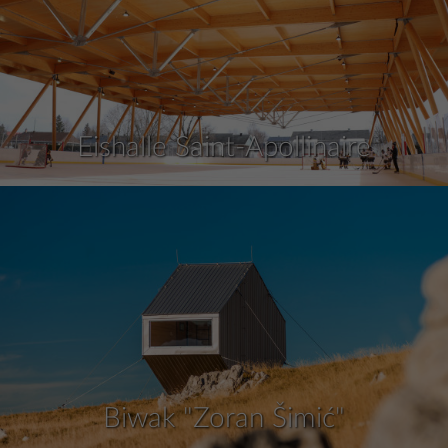
Eishalle Saint-Apollinaire
Biwak "Zoran Šimić"