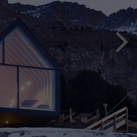
LACHER Gruppe | OskarDaRiz for Arch. Peter Pichler / Pavol Micolajcak