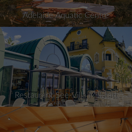
Adelaide Aquatic Centre
Restaurant See-Villa Millstatt