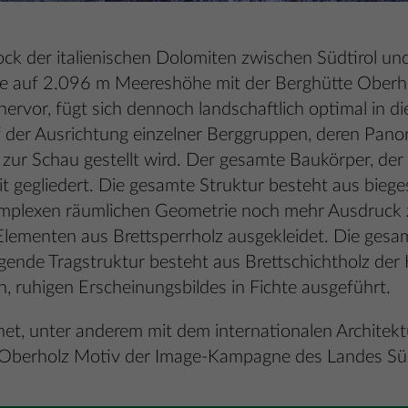
k der italienischen Dolomiten zwischen Südtirol und 
auf 2.096 m Meereshöhe mit der Berghütte Oberholz 
 hervor, fügt sich dennoch landschaftlich optimal in 
f der Ausrichtung einzelner Berggruppen, deren Pano
ur Schau gestellt wird. Der gesamte Baukörper, der te
 gegliedert. Die gesamte Struktur besteht aus bieg
komplexen räumlichen Geometrie noch mehr Ausdruck 
Elementen aus Brettsperrholz ausgekleidet. Die gesa
egende Tragstruktur besteht aus Brettschichtholz der 
n, ruhigen Erscheinungsbildes in Fichte ausgeführt.
t, unter anderem mit dem internationalen Architektu
 Oberholz Motiv der Image-Kampagne des Landes Süd