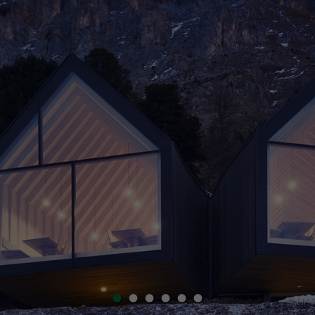
•
•
•
•
•
•
© HASS