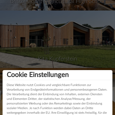
Bristol County Agricultural High School
Kita Kupferstein
Cookie Einstellungen
Diese Website nutzt Cookies und vergleichbare Funktionen zur
Verarbeitung von Endgeräteinformationen und personenbezogenen Daten.
Die Verarbeitung dient der Einbindung von Inhalten, externen Diensten
und Elementen Dritter, der statistischen Analyse/Messung, der
personalisierten Werbung oder des Remarketings sowie der Einbindung
sozialer Medien. Je nach Funktion werden dabei Daten an Dritte
weitergegeben innerhalb der EU. Ihre Einwilligung ist stets freiwillig, für die