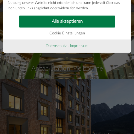
Barker College Maths and Student Hub
Nutzung unserer Website nicht erforderlich und kann jederzeit über das
Icon unten links abgelehnt oder widerrufen werden.
Alle akzeptieren
Cookie Einstellungen
Datenschutz
.
Impressum
Anzac Station Melbourne