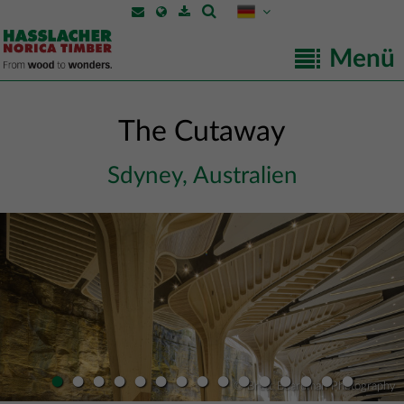
Menü
The Cutaway
Sdyney, Australien
•
•
•
•
•
•
•
•
•
•
•
•
•
•
•
© Brett Boardman Photography