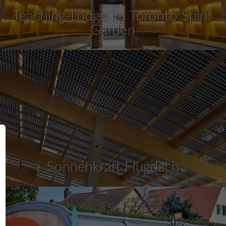
Teaching-Lodge im Toronto Spirit
Garden
Sonnenkraft Flugdach