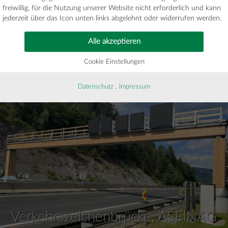
freiwillig, für die Nutzung unserer Website nicht erforderlich und kann
jederzeit über das Icon unten links abgelehnt oder widerrufen werden.
Alle akzeptieren
Cookie Einstellungen
Offener Marktplatz Umag
Datenschutz
.
Impressum
Verkehrszeichenbrücke, ASFINAG