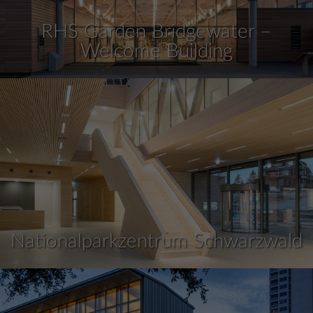
RHS Garden Bridgewater –
Welcome Building
Nationalparkzentrum Schwarzwald