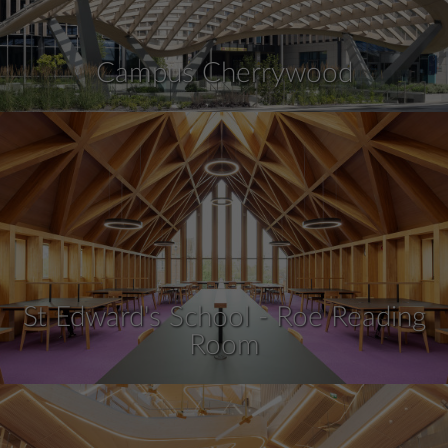
Campus Cherrywood
St Edward's School - Roe Reading
Room