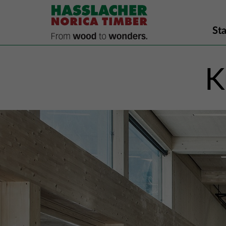
Sta
K