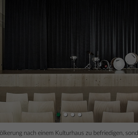
•
•
•
•
evölkerung nach einem Kulturhaus zu befriedigen, son