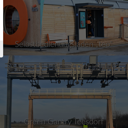
Selbstbedienungsladen „teo“
Green Gantry Teesdorf