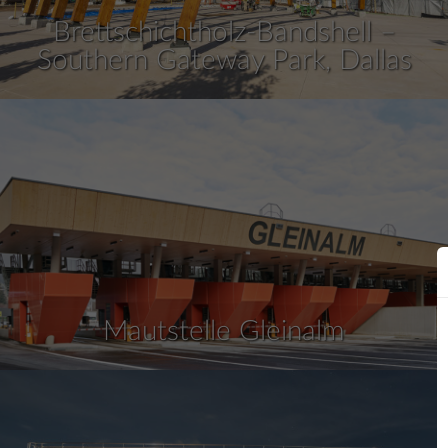
Brettschichtholz-Bandshell –
Southern Gateway Park, Dallas
Mautstelle Gleinalm