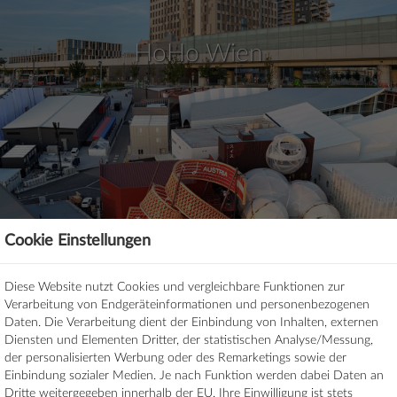
HoHo Wien
Cookie Einstellungen
Expo 2025 Osaka - Austrian
Diese Website nutzt Cookies und vergleichbare Funktionen zur
Pavillon
Verarbeitung von Endgeräteinformationen und personenbezogenen
Daten. Die Verarbeitung dient der Einbindung von Inhalten, externen
Diensten und Elementen Dritter, der statistischen Analyse/Messung,
der personalisierten Werbung oder des Remarketings sowie der
Einbindung sozialer Medien. Je nach Funktion werden dabei Daten an
Dritte weitergegeben innerhalb der EU. Ihre Einwilligung ist stets