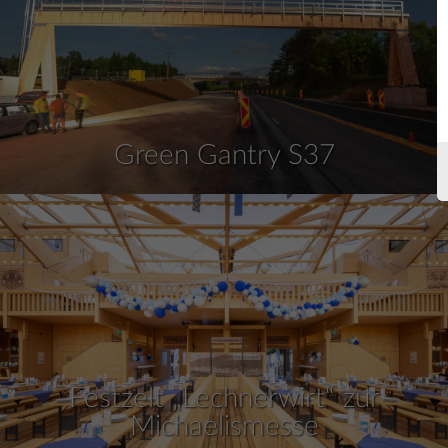
Green Gantry S37
Festzelt „Lechnerwirt“ zur
Michaelismesse