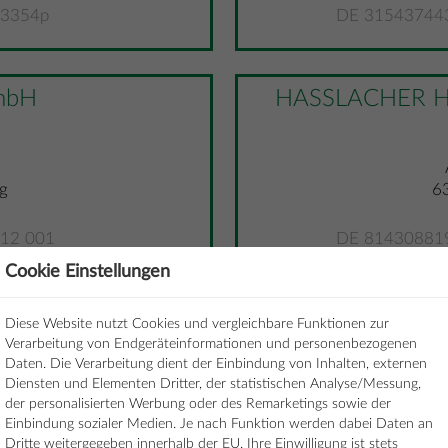
83354p
DE 315437443,
mbH
HASSLACHER Ho
g
6
12 001
DE 814308819,
Cookie Einstellungen
Transport GmbH
HASSLACHER B
Diese Website nutzt Cookies und vergleichbare Funktionen zur
Verarbeitung von Endgeräteinformationen und personenbezogenen
Daten. Die Verarbeitung dient der Einbindung von Inhalten, externen
Diensten und Elementen Dritter, der statistischen Analyse/Messung,
der personalisierten Werbung oder des Remarketings sowie der
g
Einbindung sozialer Medien. Je nach Funktion werden dabei Daten an
Dritte weitergegeben innerhalb der EU. Ihre Einwilligung ist stets