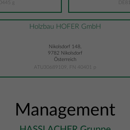
0445 g
DE81
Holzbau HOFER GmbH
Nikolsdorf 148,
9782 Nikolsdorf
Österreich
ATU30689109, FN 40401 p
Management
HASSLACHER Gruppe