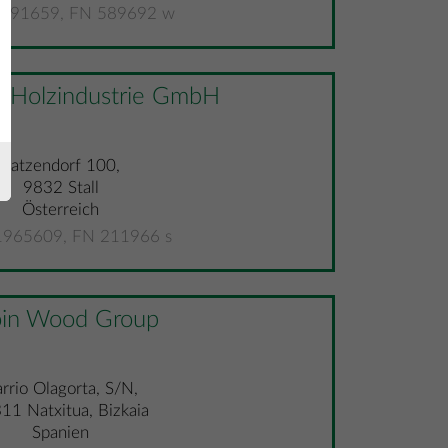
591659, FN 589692 w
Holzindustrie GmbH
Latzendorf 100,
9832 Stall
Österreich
965609, FN 211966 s
in Wood Group
rrio Olagorta, S/N,
11 Natxitua, Bizkaia
Spanien