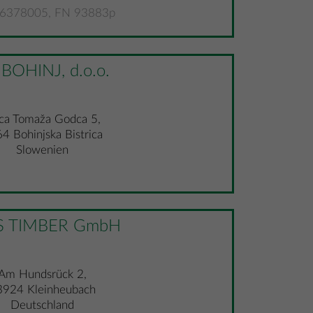
6378005, FN 93883p
 BOHINJ, d.o.o.
ica Tomaža Godca 5,
4 Bohinjska Bistrica
Slowenien
S TIMBER GmbH
Am Hundsrück 2,
3924 Kleinheubach
Deutschland