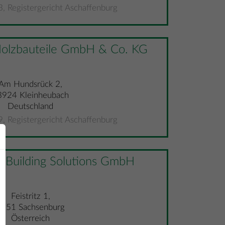
 Registergericht Aschaffenburg
lzbauteile GmbH & Co. KG
Am Hundsrück 2,
3924 Kleinheubach
Deutschland
 Registergericht Aschaffenburg
uilding Solutions GmbH
Feistritz 1,
9751 Sachsenburg
Österreich