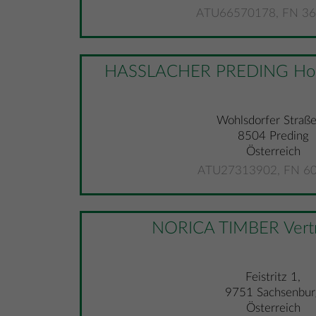
ATU66570178, FN 3
HASSLACHER PREDING Holz
Wohlsdorfer Straße
8504 Preding
Österreich
ATU27313902, FN 60
NORICA TIMBER Vert
Feistritz 1,
9751 Sachsenbur
Österreich