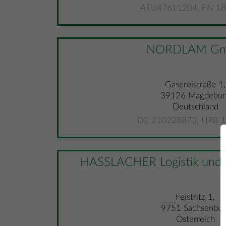
ATU47611204, FN 1
NORDLAM G
Gasereistraße 1,
39126 Magdebur
Deutschland
DE 210228873, HRB 1
HASSLACHER Logistik und 
Feistritz 1,
9751 Sachsenbur
Österreich