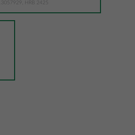
3057929, HRB 2425