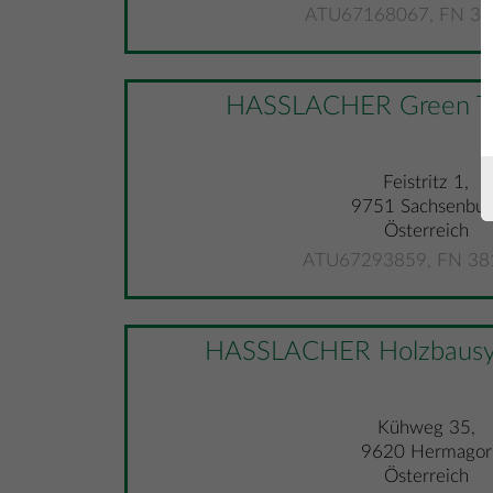
ATU67168067, FN 37
HASSLACHER Green T
Feistritz 1,
9751 Sachsenbur
Österreich
ATU67293859, FN 38
HASSLACHER Holzbaus
Kühweg 35,
9620 Hermagor
Österreich