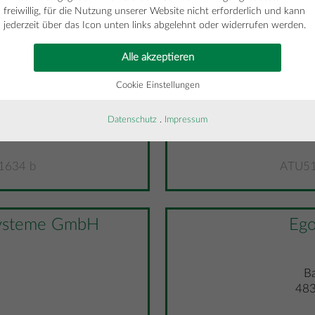
6544 t
ATU78
freiwillig, für die Nutzung unserer Website nicht erforderlich und kann
jederzeit über das Icon unten links abgelehnt oder widerrufen werden.
Alle akzeptieren
ower GmbH
NORITEC 
Cookie Einstellungen
Datenschutz
.
Impressum
g
1634 b
ATU51
ysteme GmbH
Ego
Ba
483