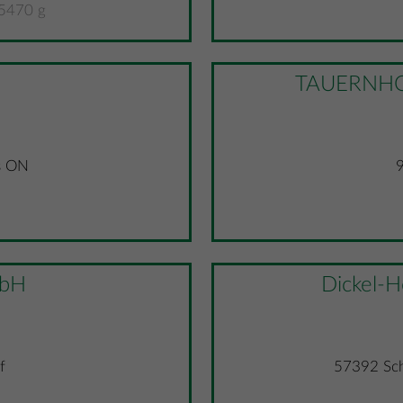
5470 g
TAUERNHOL
s ON
bH
Dickel-
f
57392 Sch