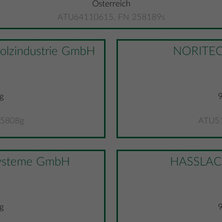
Österreich
ATU64110615, FN 258189s
zindustrie GmbH
NORITEC 
g
15808g
ATU51
ysteme GmbH
HASSLAC
g