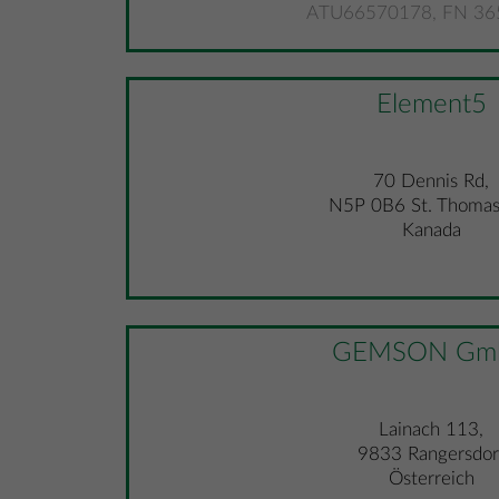
ATU66570178, FN 36
Element5
70 Dennis Rd,
N5P 0B6 St. Thoma
Kanada
GEMSON Gm
Lainach 113,
9833 Rangersdor
Österreich