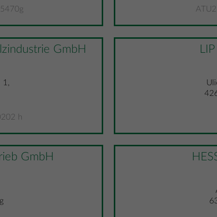
65470g
ATU2
industrie GmbH
LIP
 1,
Ul
426
202 h
rieb GmbH
HES
g
6