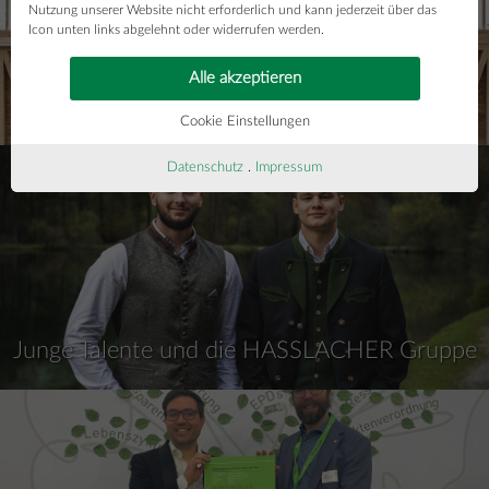
Nutzung unserer Website nicht erforderlich und kann jederzeit über das
Icon unten links abgelehnt oder widerrufen werden.
Alle akzeptieren
Stiftungsprofessur für innovativen und
nachhaltigen Holzbau
Cookie Einstellungen
Datenschutz
.
Impressum
Junge Talente und die HASSLACHER Gruppe