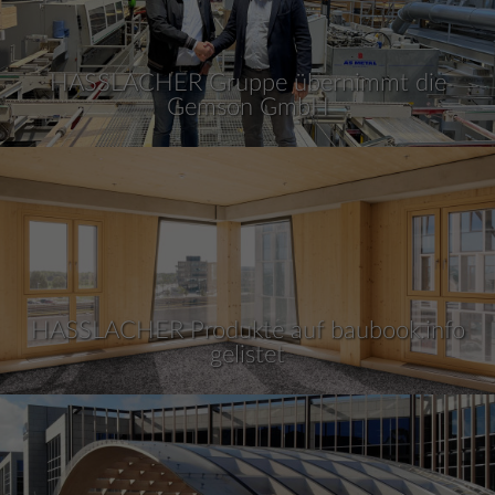
HASSLACHER Gruppe übernimmt die
Gemson GmbH
HASSLACHER Produkte auf baubook.info
gelistet