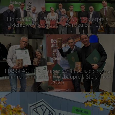
Holzbaupreis Kärnten 2025 - Sonderpreis
„Mehrzweckgebäude – Wirt zu St. Peter“
HASSLACHER Gruppe erhält Auszeichnung
beim renommierten Holzbaupreis Steiermark
2025