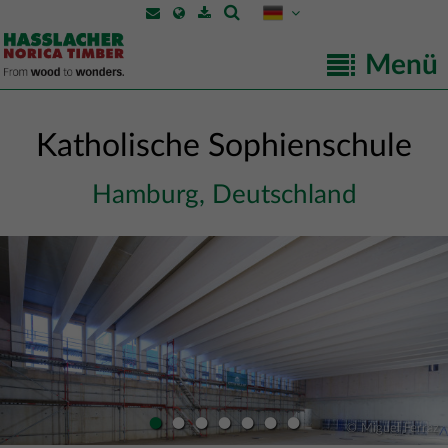
Menü
Katholische Sophienschule
Hamburg, Deutschland
•
•
•
•
•
•
•
© Miguel Ferraz