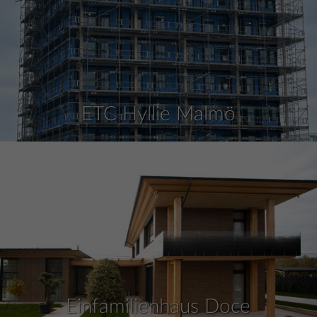
ETC Hyllie Malmö
Einfamilienhaus Doce