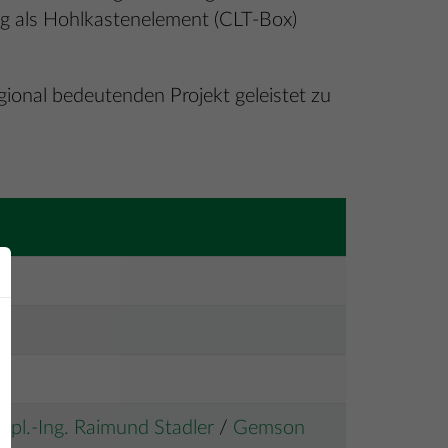
ng als Hohlkastenelement (CLT-Box)
ional bedeutenden Projekt geleistet zu
Dipl.-Ing. Raimund Stadler
/
Gemson