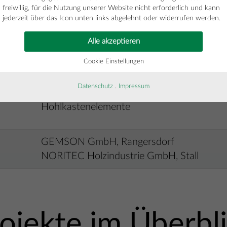
GmbH
freiwillig, für die Nutzung unserer Website nicht erforderlich und kann
jederzeit über das Icon unten links abgelehnt oder widerrufen werden.
Wirt zu Sankt Peter Entwicklung OG
Alle akzeptieren
2023
Cookie Einstellungen
175 m³ Brettsperrholz, 30 m³ Brettschichth
Datenschutz
.
Impressum
aus Lärche, 210 m² Lärche Komfort Terrasse
Hohlkastenelemente
GEMSON GmbH, Rangersdorf
NORITEC Holzindustrie GmbH, Stall
ojekte im Überbl