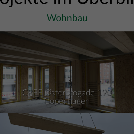
Wohnbau
CREE Østerbrogade 190
Copenhagen