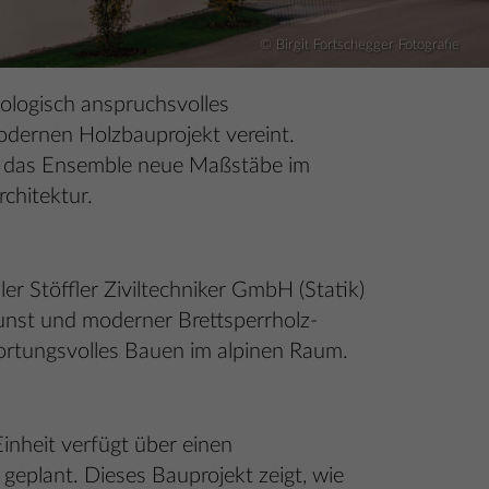
© Birgit Fortschegger Fotografie
kologisch anspruchsvolles
odernen Holzbauprojekt vereint.
zt das Ensemble neue Maßstäbe im
chitektur.
er Stöffler Ziviltechniker GmbH (Statik)
unst und moderner Brettsperrholz-
wortungsvolles Bauen im alpinen Raum.
nheit verfügt über einen
eplant. Dieses Bauprojekt zeigt, wie