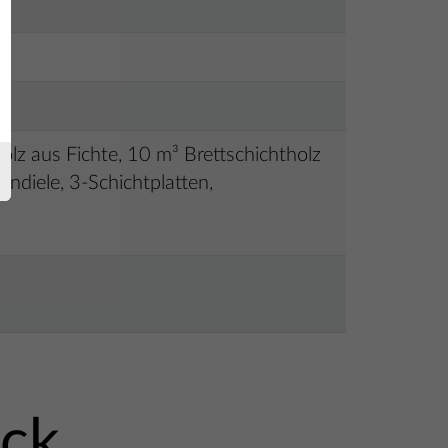
olz aus Fichte, 10 m³ Brettschichtholz
ndiele, 3-Schichtplatten,
ick