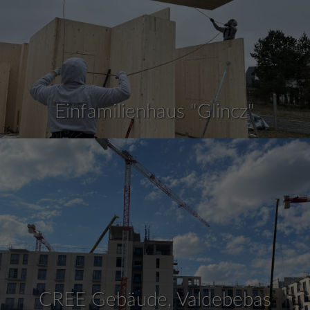
Einfamilienhaus "Glincz"
CREE Gebäude, Valdebebas