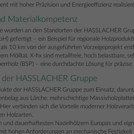
 mit hoher Präzision und Energieeffizienz realisiere
nd Materialkompetenz
ukte wurden an den Standorten der HASSLACHER Grup
fertigt – ein Beispiel für regionale Holzproduktion
 als 10 km von der ausgeführten Vorzeigeprojekt entf
em Mölltal. X-fix sind metallfreie, hoch belastbare, 
perrholz (BSP) – eine durchdachte Lösung für präzis
kte der HASSLACHER Gruppe
odukte der HASSLACHER Gruppe zum Einsatz, darunt
enbelag aus Lärche, mehrschichtige Massivholzplatte
Hier verbinden sich die Vorteile moderner Holzverar
en Holzarten.
en und dauerhaftesten Nadelhölzern Europas und eign
mit hohen Anforderungen an mechanische Festigkeit 