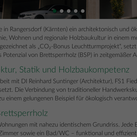
•
•
•
•
•
e in Rangersdorf (Kärnten) ein architektonisch und ö
nomie, Wohnen und regionale Holzbaukultur in einem m
gezeichnet als „CO₂-Bonus Leuchtturmprojekt“, set
Potenzial von Brettsperrholz (BSP) in zeitgemäßer Ar
ktur, Statik und Holzbaukompetenz
t mit DI Reinhard Suntinger (Architektur), FS1 Fiedl
tzt. Die Verbindung von traditioneller Handwerksk
zu einem gelungenen Beispiel für ökologisch verant
ettsperrholz
ohnungen mit nahezu identischem Grundriss. Jede Ei
immer sowie ein Bad/WC – funktional und effizient g