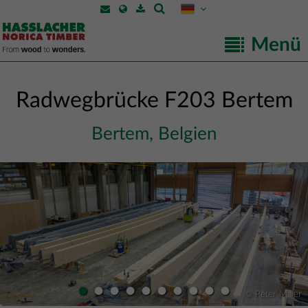
Menü
Radwegbrücke F203 Bertem
Bertem, Belgien
•
•
•
•
•
•
•
•
•
•
© Peter Maier