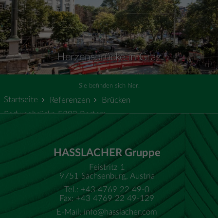
Herzensbrücke in Graz
Sie befinden sich hier:
Startseite
Referenzen
Brücken
Radwegbrücke F203 Bertem
HASSLACHER Gruppe
Feistritz 1
9751 Sachsenburg, Austria
Tel.: +43 4769 22 49-0
Fax: +43 4769 22 49-129
E-Mail:
info@hasslacher.com