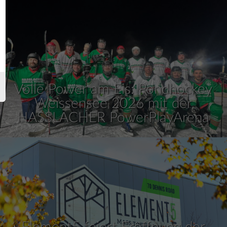
Volle Power am Eis: Pondhockey
Weissensee 2026 mit der
HASSLACHER PowerPlayArena
Element5 feiert Eröffnung der