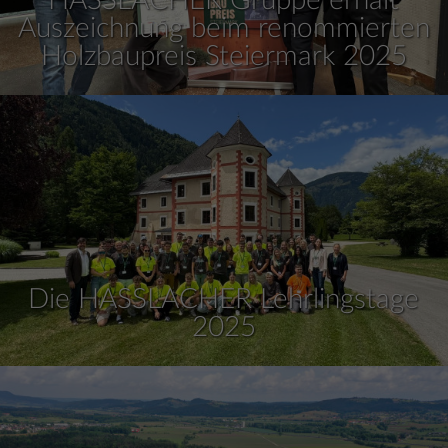
Auszeichnung beim renommierten
Holzbaupreis Steiermark 2025
Die HASSLACHER Lehrlingstage
2025