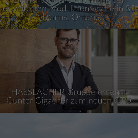
erweiterten Produktionsstätte in St.
Thomas, Ontario
HASSLACHER Gruppe ernennt
Günter Gigacher zum neuen CTO