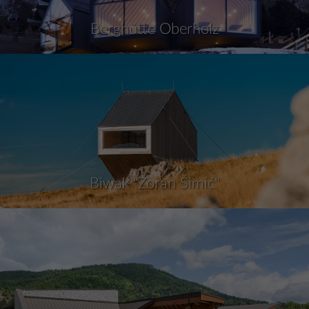
Berghütte Oberholz
Biwak "Zoran Šimić"