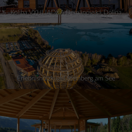
Koliba VÝHLIADKA Demänovská Dolina
Erlebnisholzkugel Steinberg am See