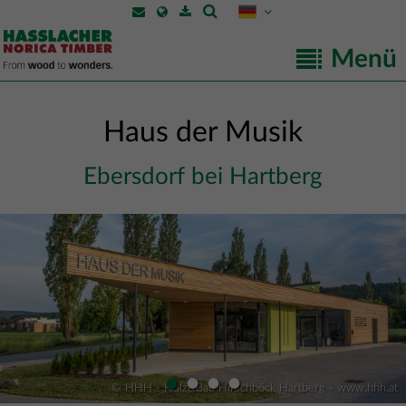
Menü
Haus der Musik
Ebersdorf bei Hartberg
•
•
•
•
© HHH - Holz&Bau Hirschböck Hartberg - www.hhh.at