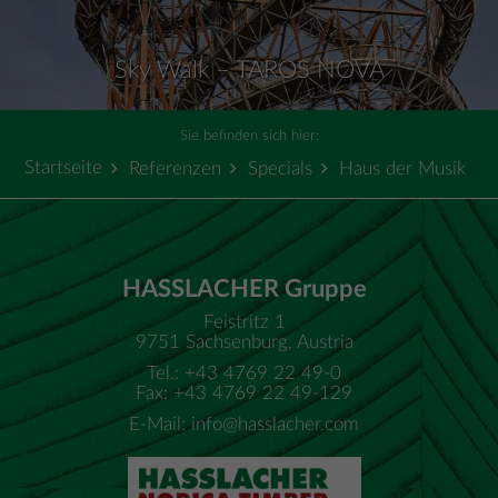
Sky Walk – TAROS NOVA
Sie befinden sich hier:
Startseite
Referenzen
Specials
Haus der Musik
HASSLACHER Gruppe
Feistritz 1
9751 Sachsenburg, Austria
Tel.: +43 4769 22 49-0
Fax: +43 4769 22 49-129
E-Mail:
info@hasslacher.com