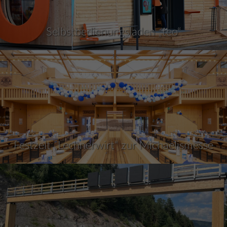
Selbstbedienungsladen „teo“
Festzelt „Lechnerwirt“ zur Michaelismesse