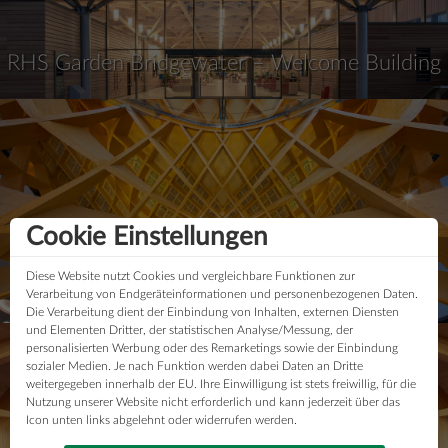
RHS Garden Bridgewater – Welcome Building
Cookie Einstellungen
Diese Website nutzt Cookies und vergleichbare Funktionen zur
Bunjil Place
Verarbeitung von Endgeräteinformationen und personenbezogenen Daten.
Die Verarbeitung dient der Einbindung von Inhalten, externen Diensten
und Elementen Dritter, der statistischen Analyse/Messung, der
personalisierten Werbung oder des Remarketings sowie der Einbindung
sozialer Medien. Je nach Funktion werden dabei Daten an Dritte
weitergegeben innerhalb der EU. Ihre Einwilligung ist stets freiwillig, für die
Nutzung unserer Website nicht erforderlich und kann jederzeit über das
Icon unten links abgelehnt oder widerrufen werden.