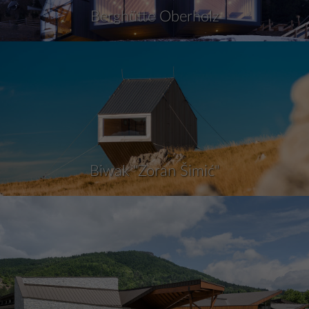
Berghütte Oberholz
Biwak "Zoran Šimić"