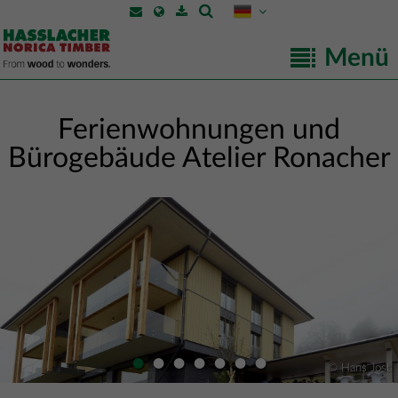
Menü
Ferienwohnungen und
Bürogebäude Atelier Ronacher
•
•
•
•
•
•
•
© Hans Jost