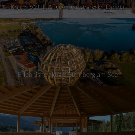
Koliba VÝHLIADKA Demänovská Dolina
Erlebnisholzkugel Steinberg am See