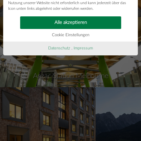
Nutzung unserer Website nicht erforderlich und kann jederzeit über das
Barker College Maths and Student Hub
Icon unten links abgelehnt oder widerrufen werden.
Alle akzeptieren
Cookie Einstellungen
Datenschutz
.
Impressum
Anzac Station Melbourne