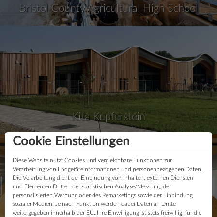
Bristol County Agricultural High School
Kita Kupferstein
Cookie Einstellungen
Diese Website nutzt Cookies und vergleichbare Funktionen zur
Verarbeitung von Endgeräteinformationen und personenbezogenen Daten.
Die Verarbeitung dient der Einbindung von Inhalten, externen Diensten
und Elementen Dritter, der statistischen Analyse/Messung, der
personalisierten Werbung oder des Remarketings sowie der Einbindung
sozialer Medien. Je nach Funktion werden dabei Daten an Dritte
weitergegeben innerhalb der EU. Ihre Einwilligung ist stets freiwillig, für die