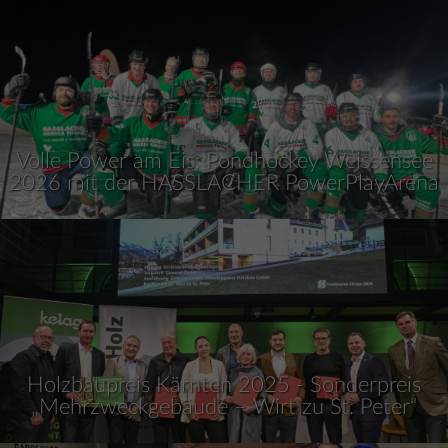
Volle Power am Eis: Pondhockey Weissensee
2026 mit der HASSLACHER PowerPlayArena
Holzbaupreis Kärnten 2025 - Sonderpreis
„Mehrzweckgebäude – Wirt zu St. Peter“