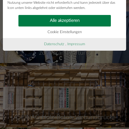
Nutzung unserer Website nicht erforderlich und kann jederzeit über das
Icon unten links abgelehnt oder widerrufen werden.
Alle akzeptieren
Cookie Einstellungen
Datenschutz
.
Impressum
Nachhaltigkeitsauszeichnung und Bekenntnis
zur Verantwortung
ASFINAG Holz-Beton-Verbundbrücke