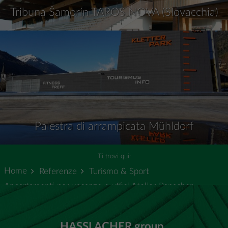
Tribuna Šamorín TAROS NOVA (Slovacchia)
Palestra di arrampicata Mühldorf
Ti trovi qui:
Home
Referenze
Turismo & Sport
Appartamenti per vacanze e uffici Atelier Ronacher
HASSLACHER group