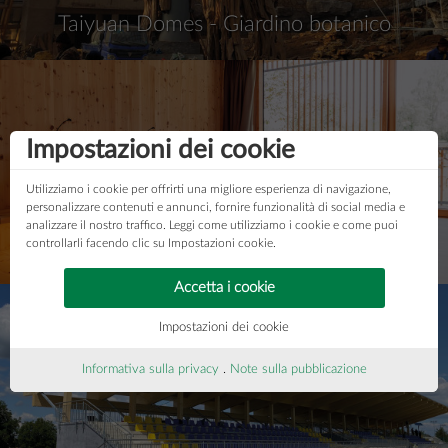
Taiyuan Domes - Giardino botanico
Impostazioni dei cookie
Utilizziamo i cookie per offrirti una migliore esperienza di navigazione,
personalizzare contenuti e annunci, fornire funzionalità di social media e
analizzare il nostro traffico. Leggi come utilizziamo i cookie e come puoi
controllarli facendo clic su Impostazioni cookie.
Ampliamento dell'Hotel Hirzinger
Accetta i cookie
Impostazioni dei cookie
Informativa sulla privacy
.
Note sulla pubblicazione