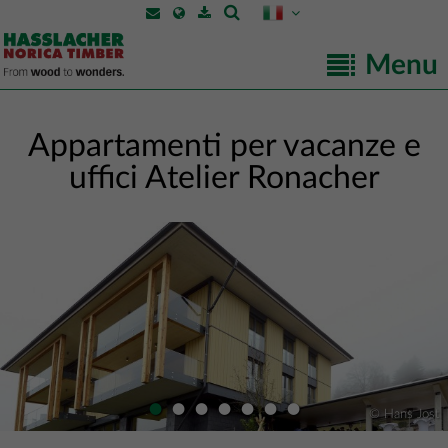
Menu
Appartamenti per vacanze e
uffici Atelier Ronacher
•
•
•
•
•
•
•
© Hans Jost