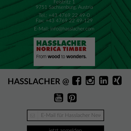
Feistritz 1
9751 Sachsenburg, Austria
Tel.: +43 4769 22 49-0
Fax: +43 4769 22 49-129
E-Mail:
info@hasslacher.com
HASSLACHER @
jetzt anmelden