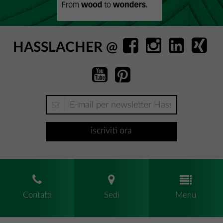
HASSLACHER @
iscriviti ora
Contatti
Sedi
Menu