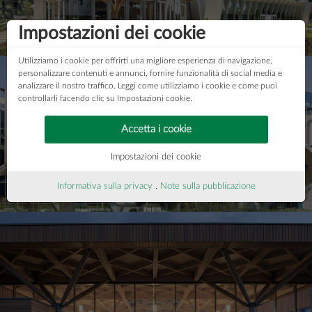
Centro di innovazione Sky
Impostazioni dei cookie
Utilizziamo i cookie per offrirti una migliore esperienza di navigazione,
personalizzare contenuti e annunci, fornire funzionalità di social media e
analizzare il nostro traffico. Leggi come utilizziamo i cookie e come puoi
controllarli facendo clic su Impostazioni cookie.
Accetta i cookie
Impostazioni dei cookie
Campus Cherrywood
Informativa sulla privacy
.
Note sulla pubblicazione