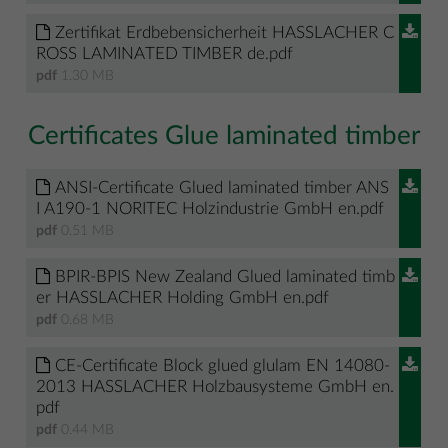
Zertifikat Erdbebensicherheit HASSLACHER C
ROSS LAMINATED TIMBER de.pdf
pdf
1.30 MB
Certificates Glue laminated timber
ANSI-Certificate Glued laminated timber ANS
I A190-1 NORITEC Holzindustrie GmbH en.pdf
pdf
0.51 MB
BPIR-BPIS New Zealand Glued laminated timb
er HASSLACHER Holding GmbH en.pdf
pdf
0.68 MB
CE-Certificate Block glued glulam EN 14080-
2013 HASSLACHER Holzbausysteme GmbH en.
pdf
pdf
0.44 MB