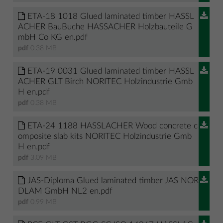
ETA-18 1018 Glued laminated timber HASSL
ACHER BauBuche HASSACHER Holzbauteile G
mbH Co KG en.pdf
pdf
0.38 MB
ETA-19 0031 Glued laminated timber HASSL
ACHER GLT Birch NORITEC Holzindustrie Gmb
H en.pdf
pdf
0.38 MB
ETA-24 1188 HASSLACHER Wood concrete c
omposite slab kits NORITEC Holzindustrie Gmb
H en.pdf
pdf
3.09 MB
JAS-Diploma Glued laminated timber JAS NOR
DLAM GmbH NL2 en.pdf
pdf
0.99 MB