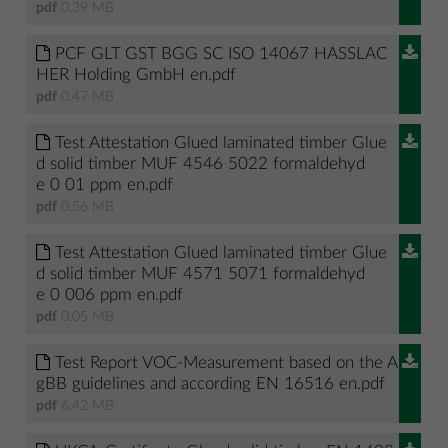
pdf
0.39 MB
PCF GLT GST BGG SC ISO 14067 HASSLAC
HER Holding GmbH en.pdf
pdf
0.47 MB
Test Attestation Glued laminated timber Glue
d solid timber MUF 4546 5022 formaldehyd
e 0 01 ppm en.pdf
pdf
0.56 MB
Test Attestation Glued laminated timber Glue
d solid timber MUF 4571 5071 formaldehyd
e 0 006 ppm en.pdf
pdf
0.05 MB
Test Report VOC-Measurement based on the A
gBB guidelines and according EN 16516 en.pdf
pdf
6.42 MB