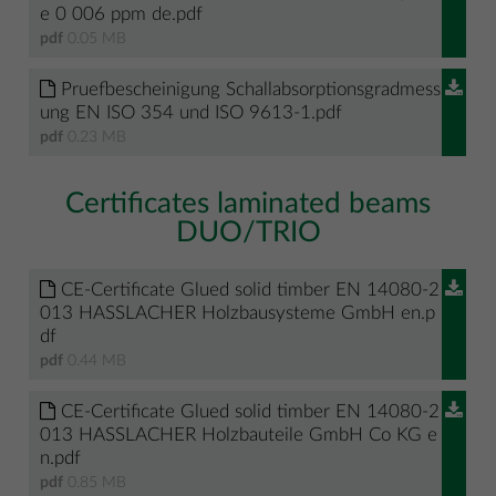
e 0 006 ppm de.pdf
pdf
0.05 MB
Pruefbescheinigung Schallabsorptionsgradmess
ung EN ISO 354 und ISO 9613-1.pdf
pdf
0.23 MB
Certificates laminated beams
DUO/TRIO
CE-Certificate Glued solid timber EN 14080-2
013 HASSLACHER Holzbausysteme GmbH en.p
df
pdf
0.44 MB
CE-Certificate Glued solid timber EN 14080-2
013 HASSLACHER Holzbauteile GmbH Co KG e
n.pdf
pdf
0.85 MB