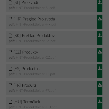
[SL] Proizvodi
pdf:
HNT-Produktfolder-SL.pdf
[HR] Pregled Proizvoda
pdf:
HNT-Produktfolder-HR.pdf
[SK] Prehlad Produktov
pdf:
HNT-Produktfolder-SK.pdf
[CZ] Produkty
pdf:
HNT-Produktfolder-CZ.pdf
[ES] Productos
pdf:
HNT-Produktfolder-ES.pdf
[FR] Produits
pdf:
HNT-Produktfolder-FR.pdf
[HU] Termékek
pdf:
HNT-Produktfolder-HU.pdf