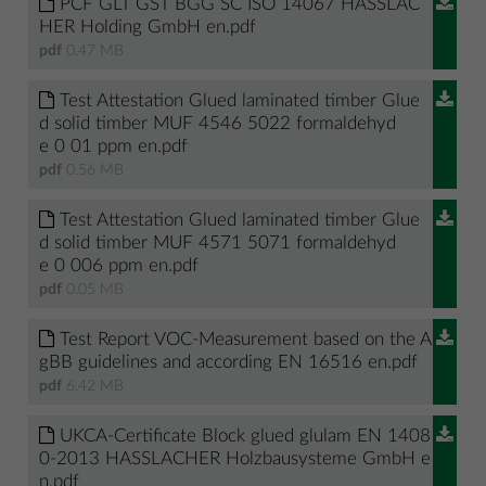
PCF GLT GST BGG SC ISO 14067 HASSLAC
HER Holding GmbH en.pdf
pdf
0.47 MB
Test Attestation Glued laminated timber Glue
d solid timber MUF 4546 5022 formaldehyd
e 0 01 ppm en.pdf
pdf
0.56 MB
Test Attestation Glued laminated timber Glue
d solid timber MUF 4571 5071 formaldehyd
e 0 006 ppm en.pdf
pdf
0.05 MB
Test Report VOC-Measurement based on the A
gBB guidelines and according EN 16516 en.pdf
pdf
6.42 MB
UKCA-Certificate Block glued glulam EN 1408
0-2013 HASSLACHER Holzbausysteme GmbH e
n.pdf