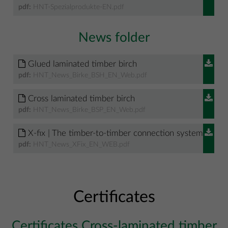
pdf:
HNT-Spezialprodukte-EN.pdf
News folder
Glued laminated timber birch
pdf:
HNT_News_Birke_BSH_EN_Web.pdf
Cross laminated timber birch
pdf:
HNT_News_Birke_BSP_EN_Web.pdf
X-fix | The timber-to-timber connection system
pdf:
HNT_News_XFix_EN_WEB.pdf
Certificates
Certificates Cross-laminated timber