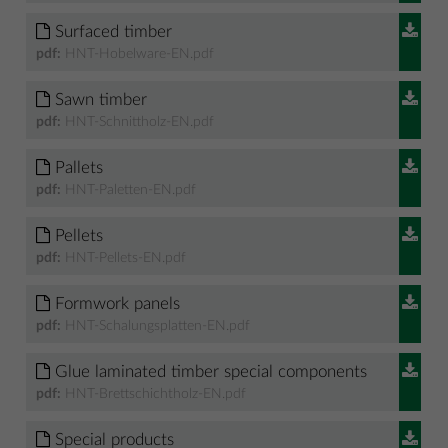
Surfaced timber
pdf:
HNT-Hobelware-EN.pdf
Sawn timber
pdf:
HNT-Schnittholz-EN.pdf
Pallets
pdf:
HNT-Paletten-EN.pdf
Pellets
pdf:
HNT-Pellets-EN.pdf
Formwork panels
pdf:
HNT-Schalungsplatten-EN.pdf
Glue laminated timber special components
pdf:
HNT-Brettschichtholz-EN.pdf
Special products