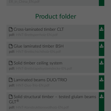
ER_in_China_EN.pdf
Product folder
Cross-laminated timber CLT
pdf:
HNT-Brettsperrholz-EN.pdf
Glue laminated timber BSH
pdf:
HNT-Brettschichtholz-EN.pdf
Solid timber ceiling system
pdf:
HNT-Brettstapelsystemdecke-EN.pdf
Laminated beams DUO/TRIO
pdf:
HNT-Duo-Trio-EN.pdf
Solid structural timber – tested glulam beams
®
GLT
pdf:
HNT-Konstruktionsvollholz-EN.pdf