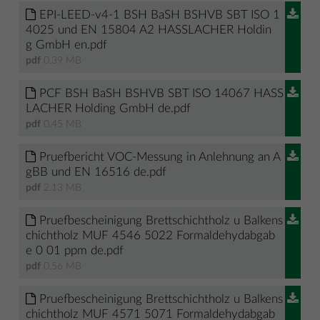
EPI-LEED-v4-1 BSH BaSH BSHVB SBT ISO 1
4025 und EN 15804 A2 HASSLACHER Holdin
g GmbH en.pdf
pdf
0.39 MB
PCF BSH BaSH BSHVB SBT ISO 14067 HASS
LACHER Holding GmbH de.pdf
pdf
0.45 MB
Pruefbericht VOC-Messung in Anlehnung an A
gBB und EN 16516 de.pdf
pdf
2.13 MB
Pruefbescheinigung Brettschichtholz u Balkens
chichtholz MUF 4546 5022 Formaldehydabgab
e 0 01 ppm de.pdf
pdf
0.56 MB
Pruefbescheinigung Brettschichtholz u Balkens
chichtholz MUF 4571 5071 Formaldehydabgab