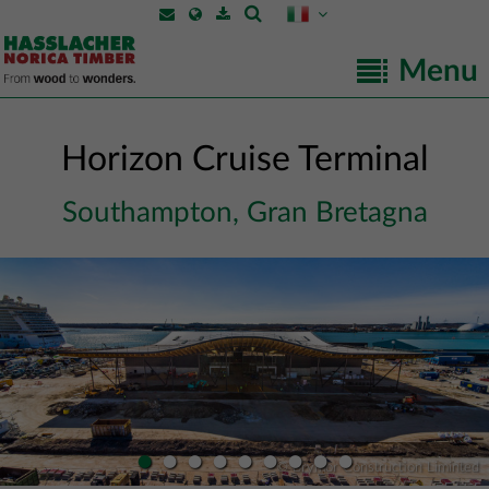
Menu
Horizon Cruise Terminal
Southampton, Gran Bretagna
•
•
•
•
•
•
•
•
•
© Brymor Construction Liminted