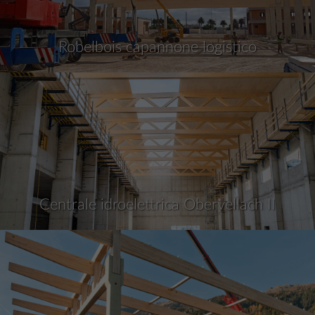
Robelbois capannone logistico
Centrale idroelettrica Obervellach II