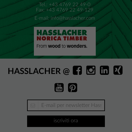
Tel.: +43 4769 22 49-0
Fax: +43 4769 22 49-129
E-mail:
info@hasslacher.com
HASSLACHER @
iscriviti ora