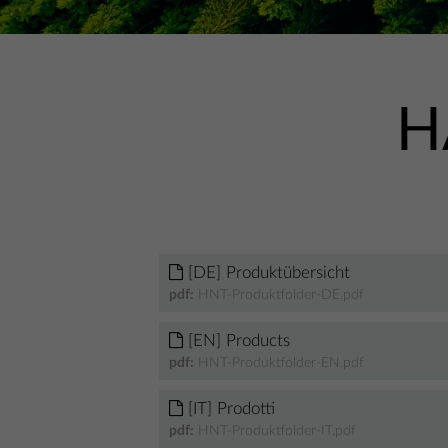
H
[DE] Produktübersicht
pdf:
HNT-Produktfolder-DE.pdf
[EN] Products
pdf:
HNT-Produktfolder-EN.pdf
[IT] Prodotti
pdf:
HNT-Produktfolder-IT.pdf