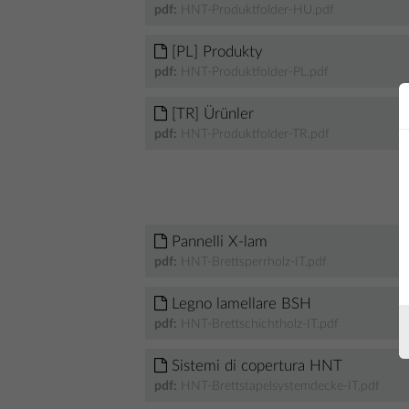
pdf:
HNT-Produktfolder-HU.pdf
[PL] Produkty
pdf:
HNT-Produktfolder-PL.pdf
[TR] Ürünler
pdf:
HNT-Produktfolder-TR.pdf
Pannelli X-lam
pdf:
HNT-Brettsperrholz-IT.pdf
Legno lamellare BSH
pdf:
HNT-Brettschichtholz-IT.pdf
Sistemi di copertura HNT
pdf:
HNT-Brettstapelsystemdecke-IT.pdf