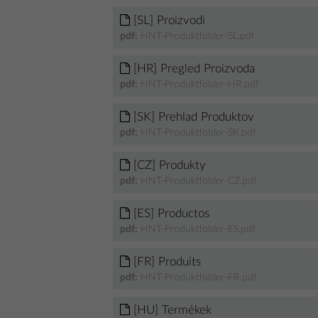
[SL] Proizvodi
pdf:
HNT-Produktfolder-SL.pdf
[HR] Pregled Proizvoda
pdf:
HNT-Produktfolder-HR.pdf
[SK] Prehlad Produktov
pdf:
HNT-Produktfolder-SK.pdf
[CZ] Produkty
pdf:
HNT-Produktfolder-CZ.pdf
[ES] Productos
pdf:
HNT-Produktfolder-ES.pdf
[FR] Produits
pdf:
HNT-Produktfolder-FR.pdf
[HU] Termékek