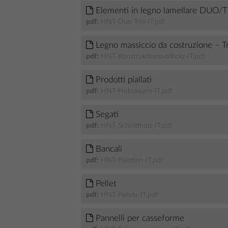
Elementi in legno lamellare DUO/
pdf:
HNT-Duo-Trio-IT.pdf
Legno massiccio da costruzione – Tr
pdf:
HNT-Konstruktionsvollholz-IT.pdf
Prodotti piallati
pdf:
HNT-Hobelware-IT.pdf
Segati
pdf:
HNT-Schnittholz-IT.pdf
Bancali
pdf:
HNT-Paletten-IT.pdf
Pellet
pdf:
HNT-Pellets-IT.pdf
Pannelli per casseforme