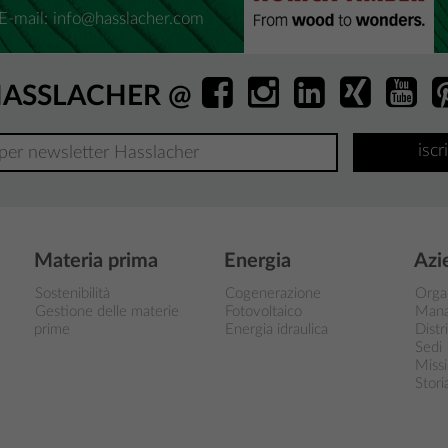
E-mail:
info@hasslacher.com
ASSLACHER @
iscr
Materia prima
Energia
Azi
Sostenibilità
Cogenerazione
Orga
Gestione delle materie
Fotovoltaico
Man
prime
Energia idraulica
Distr
Sedi
Miss
Stori