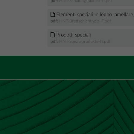
pdf:
HNT-Schalungsplatten-IT.pdf
Elementi speciali in legno lamellare
pdf:
HNT-Brettschichtholz-IT.pdf
Prodotti speciali
pdf:
HNT-Spezialprodukte-IT.pdf