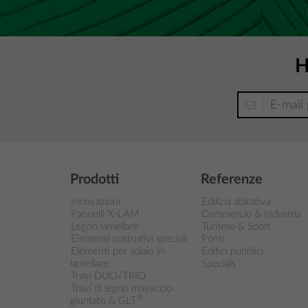
H
Prodotti
Referenze
Innovazioni
Edilizia abitativa
Pannelli X-LAM
Commercio & Industria
Legno lamellare
Turismo & Sport
Elementi costrutivi speciali
Ponti
Elementi per solaio in
Edifici pubblici
lamellare
Specials
Travi DUO/TRIO
Travi di legno massiccio
®
giuntato & GLT