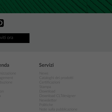
iviti ora
enda
Servizi
nizzazione
News
agement
Cataloghi dei prodotti
ibuzione
Certificazioni
Stampa
ion
Download
a
Download CLTdesigner
Newsletter
Politiche
Note sulla pubblicazione