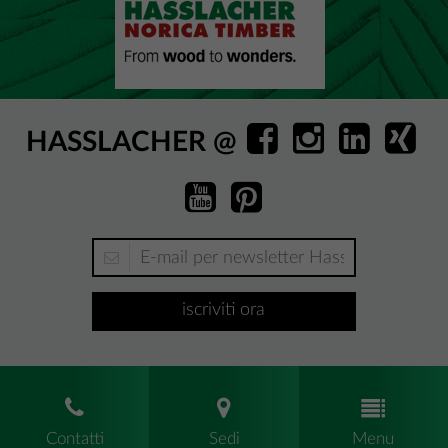
HASSLACHER @
iscriviti ora
Contatti
Sedi
Menu