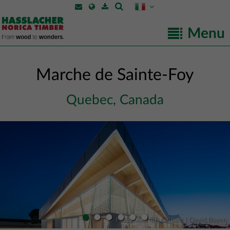
Menu
Marche de Sainte-Foy
Quebec, Canada
•
•
•
•
•
•
© HASSLACHER Gruppe | David Boyer