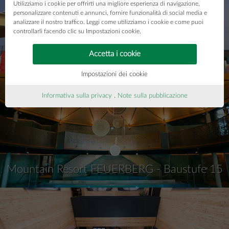
Utilizziamo i cookie per offrirti una migliore esperienza di navigazione,
personalizzare contenuti e annunci, fornire funzionalità di social media e
analizzare il nostro traffico. Leggi come utilizziamo i cookie e come puoi
controllarli facendo clic su Impostazioni cookie.
Tribuna Budafok
Accetta i cookie
Impostazioni dei cookie
Informativa sulla privacy
.
Note sulla pubblicazione
Mountain Resort FEUERBERG - Baustufe 15