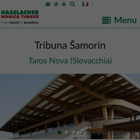
Menu
Tribuna Šamorín
Taros Nova (Slovacchia)
•
•
•
•
© TAROS NOVA s.r.o.