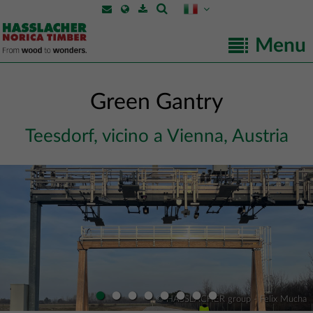
Menu
Green Gantry
Teesdorf, vicino a Vienna, Austria
•
•
•
•
•
•
•
•
© HASSLACHER group - Felix Mucha