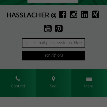
HASSLACHER @
iscriviti ora
Contatti
Sedi
Menu