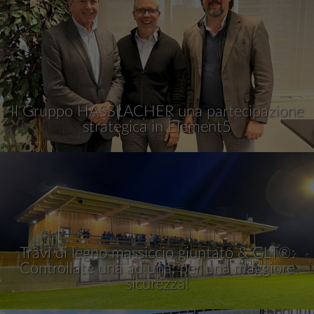
Il Gruppo HASSLACHER una partecipazione
strategica in Element5
Travi di legno massiccio giuntato & GLT®:
Controllate una ad una, per una maggiore
sicurezza!