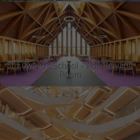
St Edward's School - Roe Reading
Room