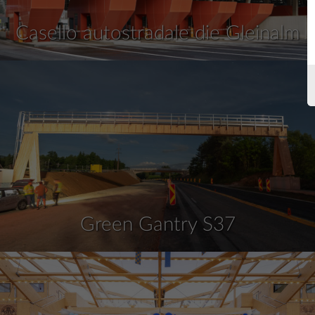
Casello autostradale die Gleinalm
Green Gantry S37