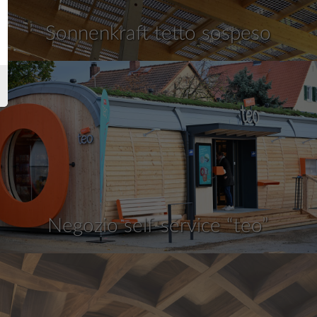
Sonnenkraft tetto sospeso
Negozio self-service “teo”