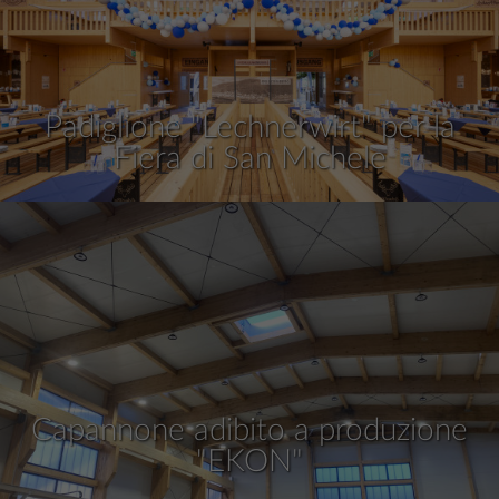
Padiglione "Lechnerwirt" per la
Fiera di San Michele
Capannone adibito a produzione
"EKON"