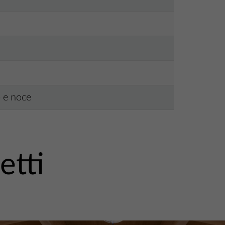
o e noce
etti