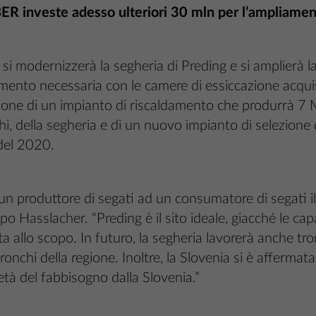
investe adesso ulteriori 30 mln per l’ampliamento
i modernizzerà la segheria di Preding e si amplierà la
icamento necessaria con le camere di essiccazione acqu
ione di un impianto di riscaldamento che produrrà 7 
i, della segheria e di un nuovo impianto di selezione 
 del 2020.
un produttore di segati ad un consumatore di segati i
Hasslacher. “Preding è il sito ideale, giacché le capa
tta allo scopo. In futuro, la segheria lavorerà anche tr
tronchi della regione. Inoltre, la Slovenia si è affermat
à del fabbisogno dalla Slovenia.”