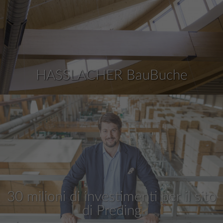
HASSLACHER BauBuche
30 milioni di investimenti per il sito
di Preding