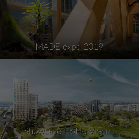
MADE expo 2019
Showcase HoHo Vienna