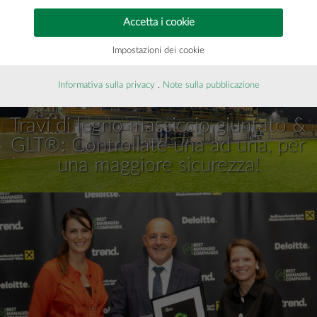
Accetta i cookie
Impostazioni dei cookie
Informativa sulla privacy
.
Note sulla pubblicazione
Travi di legno massiccio giuntato &
GLT®: Controllate una ad una, per
una maggiore sicurezza!