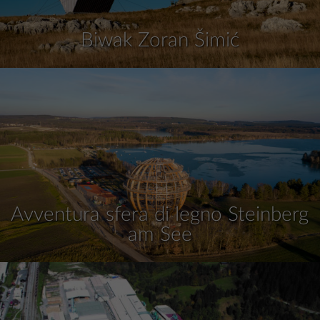
Biwak Zoran Šimić
Avventura sfera di legno Steinberg
am See