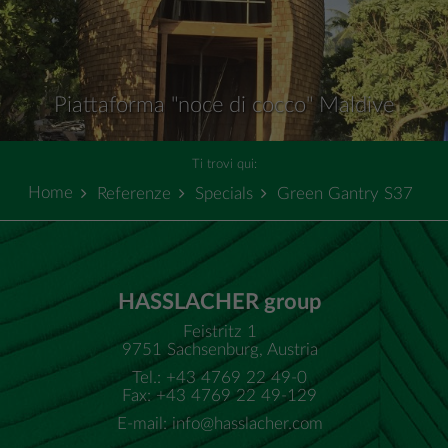
Piattaforma "noce di cocco" Maldive
Ti trovi qui:
Home
Referenze
Specials
Green Gantry S37
HASSLACHER group
Feistritz 1
9751 Sachsenburg, Austria
Tel.: +43 4769 22 49-0
Fax: +43 4769 22 49-129
E-mail:
info@hasslacher.com