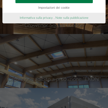
Impostazioni dei cookie
Informativa sulla privacy
.
Note sulla pubblicazione
Grosvenor Square London
Capannone adibito a produzione "EKON"