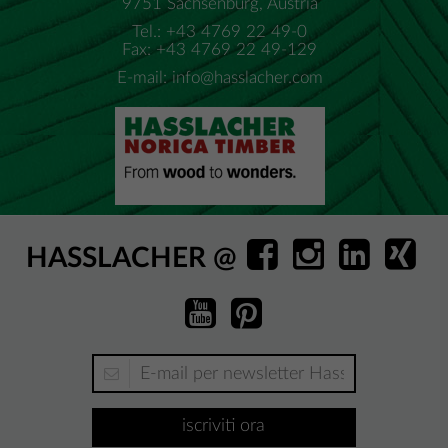
9751 Sachsenburg, Austria
Tel.: +43 4769 22 49-0
Fax: +43 4769 22 49-129
E-mail:
info@hasslacher.com
HASSLACHER @
iscriviti ora