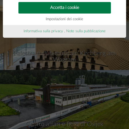
Accetta i cookie
Impostazioni dei cookie
Informativa sulla privacy
.
Note sulla pubblicazione
Palestra e club musicale Kirchberg am
Wagram
Centro affari e fiere di Osijek