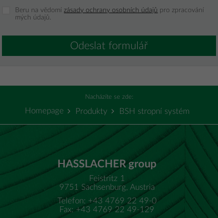
Beru na vědomí
zásady ochrany osobních údajů
pro zpracování
mých údajů.
Odeslat formulář
Nacházíte se zde:
Homepage
Produkty
BSH stropní systém
HASSLACHER group
Feistritz 1
9751 Sachsenburg, Austria
Telefon: +43 4769 22 49-0
Fax: +43 4769 22 49-129