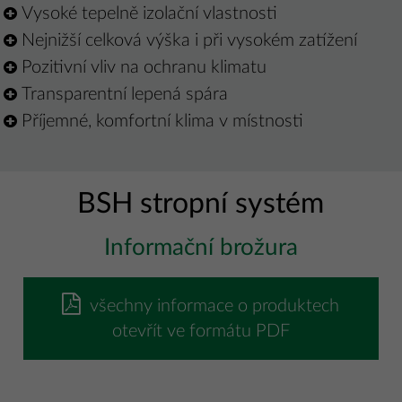
Vysoké tepelně izolační vlastnosti
Nejnižší celková výška i při vysokém zatížení
Pozitivní vliv na ochranu klimatu
Transparentní lepená spára
Příjemné, komfortní klima v místnosti
BSH stropní systém
Informační brožura
všechny informace o produktech
otevřít ve formátu PDF